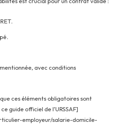
bilités est crucial pour un contrat valide :
IRET.
upé.
mentionnée, avec conditions
 que ces éléments obligatoires sont
ce guide officiel de l’URSSAF]
articulier-employeur/salarie-domicile-